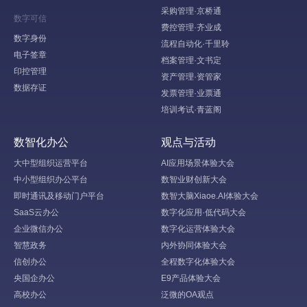
采购管理·京桥通
数字可信
费控管理·齐业成
数字身份
流程自动化·千里聆
电子签章
档案管理·文书定
印控管理
资产管理·资管家
数据存证
发票管理·业票通
培训考试·青蓝阁
数智化办公
观点与活动
大中型组织运营平台
AI应用场景体验大会
中小型组织办公平台
数智业财创新大会
即时通讯及移动门户平台
数智大脑Xiaoe.AI体验大会
SaaS云办公
数字化应用·低代码大会
企业微信办公
数字化运营体验大会
智慧政务
内外协同体验大会
信创办公
全程数字化体验大会
央国企办公
E9产品体验大会
高校办公
泛微的OA观点